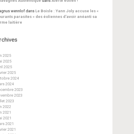
havagnes Authentique
dans
Alerte éolien !
gnus wennlof
dans
Le Boisle : Yann Joly accuse les «
urants parasites » des éoliennes d’avoir anéanti sa
rme laitière
rchives
in 2025
i 2025
ril 2025
vrier 2025
tobre 2024
rs 2024
cembre 2023
vembre 2023
illet 2023
in 2022
in 2021
i 2021
rs 2021
vrier 2021