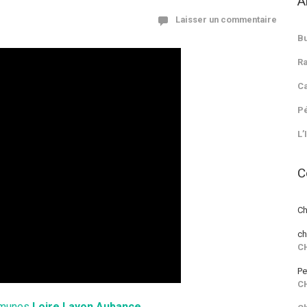
A
Laisser un commentaire
Bu
Ra
Ca
Pé
L’
C
Ch
ch
C
Pe
C
mmunes
Loire
Layon
Aubance