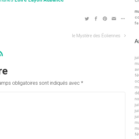
C
ma
co
fe
le Mystère des Éoliennes
A
ju
ma
re
av
fé
oc
amps obligatoires sont indiqués avec
*
ma
dé
no
ju
ju
ju
ma
ma
fé