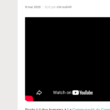
8 mai 2020
Ecrit par
chrisuli49
Reste t il des humains à La
Communauté de Co