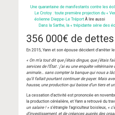
Une quarantaine de manifestants contre les éol
Le Crotoy : toute première projection du « V
éolienne Dieppe-Le Tréport
À lire aussi
Dans la Sarthe, la « trépidante série des é
356 000€ de dettes
En 2015, Yann et son épouse décident d’arrêter le
« On m’a tout dit que j’étais dingue, que j’étais fa
services de l’État : j’ai eu une enquête vétérinaire
animale… sans compter la banque qui nous a lâ
qu’il fallait pourtant continuer de payer. Mais av
hausse, une production qui baisse d’un tiers et u
La cessation d’activité est prononcée en novembr
la production céréalière, et Yann a retrouvé du tra
un salaire ! »
s’étrangle l’agriculteur boisleux,
« c’
d’investissement, et de créances auprès des orga