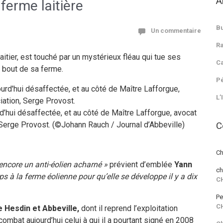
A
ferme laitière
Bu
Un commentaire
Ra
laitier, est touché par un mystérieux fléau qui tue ses
Ca
u bout de sa ferme.
Pé
L’
rd’hui désaffectée, et au côté de Maître Lafforgue, avocat
C
 Serge Provost. (©Johann Rauch / Journal d’Abbeville)
Ch
encore un anti-éolien acharné »
prévient d’emblée
Yann
ch
 à la ferme éolienne pour qu’elle se développe il y a dix
C
Pe
C
e Hesdin et Abbeville,
dont il reprend l’exploitation
ombat aujourd’hui celui à qui il a pourtant signé en 2008