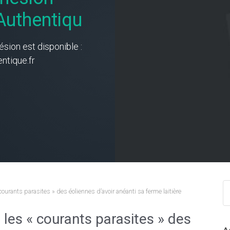
uthentiqu
ésion est disponible :
tique.fr
courants parasites » des éoliennes d’avoir anéanti sa ferme laitière
 les « courants parasites » des