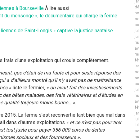
ja
dé
iennes à Bourseville
À lire aussi
no
ent du mensonge », le documentaire qui charge la ferme
oc
ao
oliennes de Saint-Longis » captive la justice nantaise
ju
ju
ma
av
ma
s frais d’une exploitation qui croule complètement.
fé
ja
oc
inéant, q
ue c’était de ma faute et pour seule réponse des
se
 qui a d’ailleurs montré qu’il n’y avait pas de maltraitance
ao
chés »
liste le fermier,
« on avait fait des investissements
ju
ec des bêtes malades, des frais vétérinaires et d’études en
ma
av
ne qualité toujours moins bonne… ».
fé
ja
e 2015. La ferme s’est reconvertie tant bien que mal dans
ju
vail dans d’autres exploitations
« et ce n’est pas pour tirer
ju
est tout juste pour payer 356 000 euros de dettes
av
nismes sociaux et des fournisseurs ».
ma