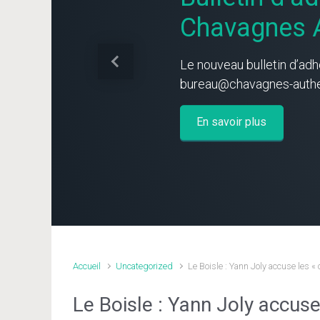
Chavagnes A
Le nouveau bulletin d’adh
Previous
bureau@chavagnes-authen
En savoir plus
Accueil
Uncategorized
Le Boisle : Yann Joly accuse les « 
Le Boisle : Yann Joly accuse