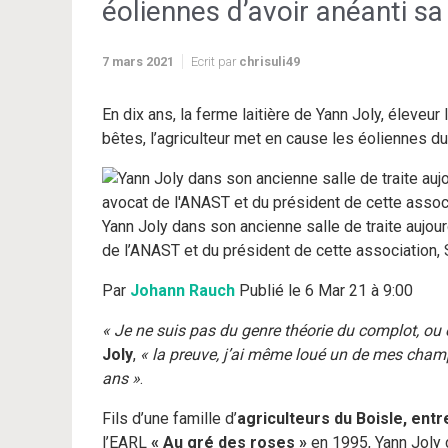
éoliennes d’avoir anéanti sa 
7 mars 2021
Ecrit par
chrisuli49
En dix ans, la ferme laitière de Yann Joly, éleveur 
bêtes, l’agriculteur met en cause les éoliennes d
Yann Joly dans son ancienne salle de traite aujou
de l’ANAST et du président de cette association,
Par
Johann Rauch
Publié le 6 Mar 21 à 9:00
« Je ne suis pas du genre théorie du complot, ou 
Joly
,
« la preuve, j’ai même loué un de mes champs
ans »
.
Fils d’une famille d’
agriculteurs du Boisle, entr
l’EARL
« Au gré des roses »
en 1995, Yann Joly c