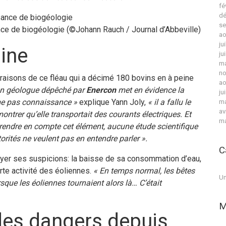
fé
dé
se
ce de biogéologie (©Johann Rauch / Journal d’Abbeville)
ao
ju
aine
ju
ma
no
s raisons de ce fléau qui a décimé 180 bovins en à peine
ao
un géologue dépêché par
Enercon
met en évidence la
ju
ême pas connaissance »
explique Yann Joly,
« il a fallu le
ma
av
trer qu’elle transportait des courants électriques. Et
ma
 prendre en compte cet élément, aucune étude scientifique
torités ne veulent pas en entendre parler ».
C
tayer ses suspicions: la baisse de sa consommation d’eau,
te activité des éoliennes.
« En temps normal, les bêtes
Un
que les éoliennes tournaient alors là… C’était
M
es dangers depuis