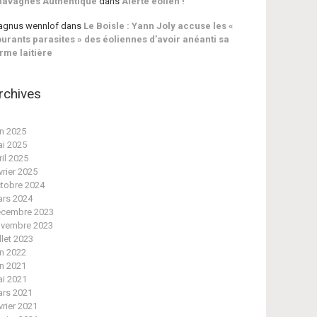
havagnes Authentique
dans
Alerte éolien !
gnus wennlof
dans
Le Boisle : Yann Joly accuse les «
urants parasites » des éoliennes d’avoir anéanti sa
rme laitière
rchives
in 2025
i 2025
ril 2025
vrier 2025
tobre 2024
rs 2024
cembre 2023
vembre 2023
illet 2023
in 2022
in 2021
i 2021
rs 2021
vrier 2021