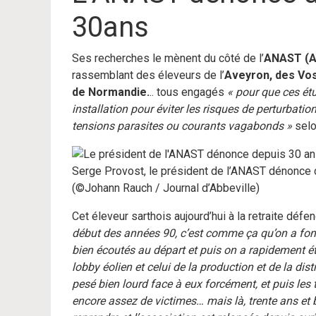
30ans
Ses recherches le mènent du côté de l’
ANAST (As
rassemblant des éleveurs de l’
Aveyron, des Vos
de Normandie.
.. tous engagés
« pour que ces ét
installation pour éviter les risques de perturbat
tensions parasites ou courants vagabonds »
selo
Serge Provost, le président de l’ANAST dénonce 
(©Johann Rauch / Journal d’Abbeville)
Cet éleveur sarthois aujourd’hui à la retraite défe
début des années 90, c’est comme ça qu’on a fondé 
bien écoutés au départ et puis on a rapidement ét
lobby éolien et celui de la production et de la dist
pesé bien lourd face à eux forcément, et puis les
encore assez de victimes… mais là, trente ans e