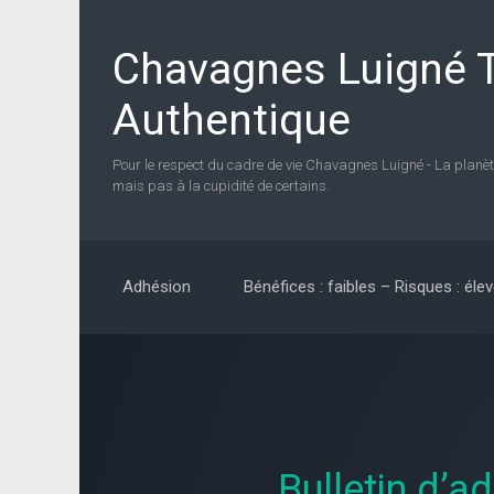
Skip to main content
Chavagnes Luigné T
Authentique
Pour le respect du cadre de vie Chavagnes Luigné - La planèt
mais pas à la cupidité de certains.
Adhésion
Bénéfices : faibles – Risques : éle
Bulletin d’a