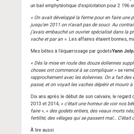
un bail emphytéotique d’exploitation pour 2 196 e
« On avait développé la ferme pour en faire une p
jusqu’en 2011 on n’avait pas de souci. Au contraire
j’avais embauché un ouvrier spécialisé dans la prod
vache et par an ».
Les affaires étaient bonnes, mai
Mes bêtes à l’équarrissage par godets
Yann Joly
« Dès la mise en route des douze éoliennes suppl
choses ont commencé à se compliquer »
se remé
rapprochement avec les éoliennes. On a fait des é
passé, et on voyait les vaches dépérir et mourir à 
Dix ans après le début de son calvaire, le regard
2013 et 2014,
« c’était une horreur de voir nos bê
faire », « des godets entiers, des veaux morts né
fertilité, des vêlages qui se passent mal… C’était d
À lire aussi