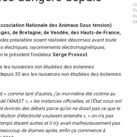
Co
Fl
Fl
Si
sociation Nationale des Animaux Sous tension)
ges, de Bretagne, de Vendée, des Hauts-de-France,
udes préalables soient réalisées désormais avant toute
ions électriques, rayonnements électromagnétiques,
n le président fondateur
Serge Provost
.
depuis 30 ans les nuisances non étudiées des éoliennes
nd
« comme tant d’autres, j’ai moi-même été victime au
l’ANAST », « les instances officielles, et l’État nous ont
é évincés des débats parce qu’on ne disait pas ce que le
ribution d’électricité voulaient entendre », « on n’a pas
 temps étaient autres et il n’y avait malheureusement pas
t beaucoup de drames après, enfin ça commence à