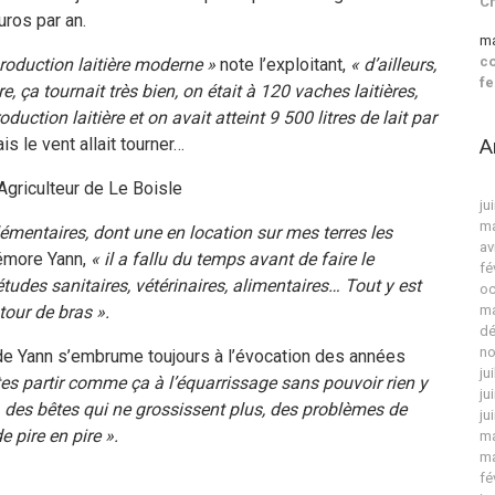
C
uros par an.
ma
co
roduction laitière moderne »
note l’exploitant,
« d’ailleurs,
fe
, ça tournait très bien, on était à 120 vaches laitières,
uction laitière et on avait atteint 9 500 litres de lait par
A
s le vent allait tourner…
Agriculteur de Le Boisle
ju
ma
émentaires, dont une en location sur mes terres les
av
more Yann,
« il a fallu du temps avant de faire le
fé
tudes sanitaires, vétérinaires, alimentaires… Tout y est
oc
tour de bras ».
ma
dé
no
 de Yann s’embrume toujours à l’évocation des années
ju
tes partir comme ça à l’équarrissage sans pouvoir rien y
ju
s, des bêtes qui ne grossissent plus, des problèmes de
ju
e pire en pire ».
ma
ma
fé