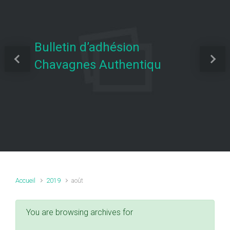
Bulletin d’adhésion
Chavagnes Authentiqu
Previous
Next
Accueil
2019
août
You are browsing archives for