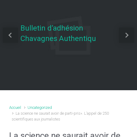
Bulletin d’adhésion
Chavagnes Authentiqu
Previous
Next
Accueil
Uncategorized
La science ne saurait avoir de parti-pris». L’appel de 250
scientifiques aux journalistes
La science ne saurait avoir de