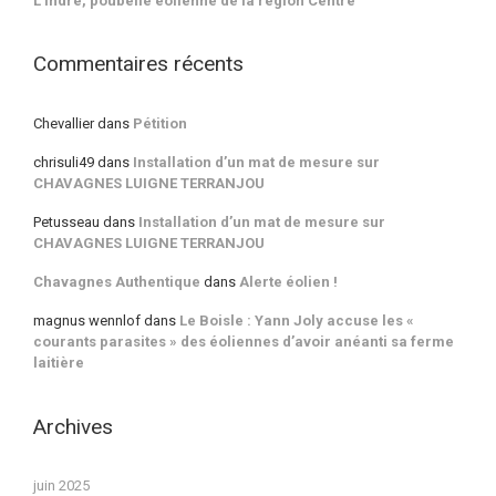
L’Indre, poubelle éolienne de la région Centre
Commentaires récents
Chevallier
dans
Pétition
chrisuli49
dans
Installation d’un mat de mesure sur
CHAVAGNES LUIGNE TERRANJOU
Petusseau
dans
Installation d’un mat de mesure sur
CHAVAGNES LUIGNE TERRANJOU
Chavagnes Authentique
dans
Alerte éolien !
magnus wennlof
dans
Le Boisle : Yann Joly accuse les «
courants parasites » des éoliennes d’avoir anéanti sa ferme
laitière
Archives
juin 2025