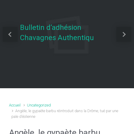
Bulletin d’adhésion
Chavagnes Authentiqu
Previous
Next
Accueil
Uncategorized
Angèle, le gypaète barbu réintroduit dans la Drôme, tué par une
pale d’éolienne
Angèle, le gypaète barbu